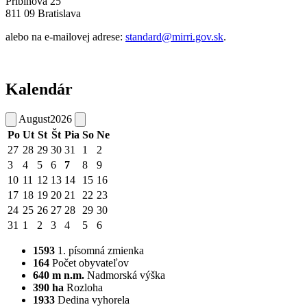
Pribinova 25
811 09 Bratislava
alebo na e-mailovej adrese:
standard@mirri.gov.sk
.
Kalendár
August
2026
Po
Ut
St
Št
Pia
So
Ne
27
28
29
30
31
1
2
3
4
5
6
7
8
9
10
11
12
13
14
15
16
17
18
19
20
21
22
23
24
25
26
27
28
29
30
31
1
2
3
4
5
6
1593
1. písomná zmienka
164
Počet obyvateľov
640 m n.m.
Nadmorská výška
390 ha
Rozloha
1933
Dedina vyhorela