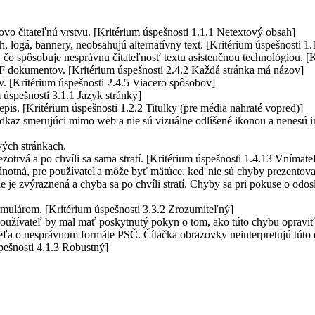
 čitateľnú vrstvu. [Kritérium úspešnosti 1.1.1 Netextový obsah]
logá, bannery, neobsahujú alternatívny text. [Kritérium úspešnosti 1
 spôsobuje nesprávnu čitateľnosť textu asistenčnou technológiou. [Kr
 dokumentov. [Kritérium úspešnosti 2.4.2 Každá stránka má názov]
 [Kritérium úspešnosti 2.4.5 Viacero spôsobov]
úspešnosti 3.1.1 Jazyk stránky]
pis. [Kritérium úspešnosti 1.2.2 Titulky (pre média nahraté vopred)]
az smerujúci mimo web a nie sú vizuálne odlíšené ikonou a nenesú inf
ých stránkach.
zotrvá a po chvíli sa sama stratí. [Kritérium úspešnosti 1.4.13 Vnímate
 jednotná, pre používateľa môže byť mätúce, keď nie sú chyby prezent
e je zvýraznená a chyba sa po chvíli stratí. Chyby sa pri pokuse o odos
rmulárom. [Kritérium úspešnosti 3.3.2 Zrozumiteľný]
používateľ by mal mať poskytnutý pokyn o tom, ako túto chybu opraviť
eľa o nesprávnom formáte PSČ. Čítačka obrazovky neinterpretujú tút
pešnosti 4.1.3 Robustný]