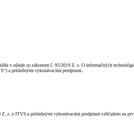
dla v súlade so zákonom č. 95/2019 Z. z. O informačných technológiá
TVS“) a príslušnými vykonávacími predpismi..
 Z. z. o ITVS a príslušnými vykonávacími predpismi vzhľadom na prv