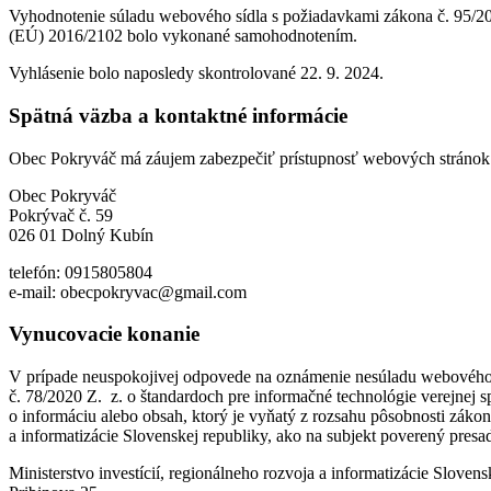
Vyhodnotenie súladu webového sídla s požiadavkami zákona č. 95/20
(EÚ) 2016/2102 bolo vykonané samohodnotením.
Vyhlásenie bolo naposledy skontrolované 22. 9. 2024.
Spätná väzba a kontaktné informácie
Obec Pokryváč má záujem zabezpečiť prístupnosť webových stránok pre
Obec Pokryváč
Pokrývač č. 59
026 01 Dolný Kubín
telefón: 0915805804
e-mail: obecpokryvac@gmail.com
Vynucovacie konanie
V prípade neuspokojivej odpovede na oznámenie nesúladu webového sí
č. 78/2020 Z. z. o štandardoch pre informačné technológie verejnej 
o informáciu alebo obsah, ktorý je vyňatý z rozsahu pôsobnosti zákon
a informatizácie Slovenskej republiky, ako na subjekt poverený pre
Ministerstvo investícií, regionálneho rozvoja a informatizácie Slovens