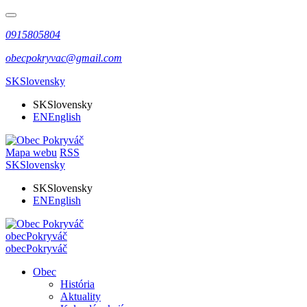
0915805804
obecpokryvac@gmail.com
SK
Slovensky
SK
Slovensky
EN
English
Mapa webu
RSS
SK
Slovensky
SK
Slovensky
EN
English
obec
Pokryváč
obec
Pokryváč
Obec
História
Aktuality