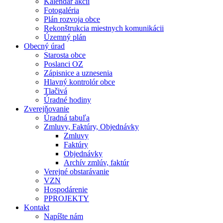
Kalendár akcií
Fotogaléria
Plán rozvoja obce
Rekonštrukcia miestnych komunikácii
Územný plán
Obecný úrad
Starosta obce
Poslanci OZ
Zápisnice a uznesenia
Hlavný kontrolór obce
Tlačivá
Úradné hodiny
Zverejňovanie
Úradná tabuľa
Zmluvy, Faktúry, Objednávky
Zmluvy
Faktúry
Objednávky
Archív zmlúv, faktúr
Verejné obstarávanie
VZN
Hospodárenie
PPROJEKTY
Kontakt
Napíšte nám