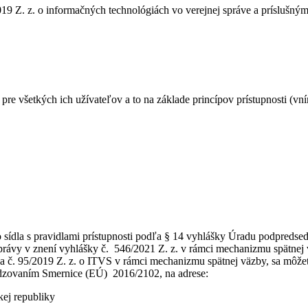
19 Z. z. o informačných technológiách vo verejnej správe a príslušn
 všetkých ich užívateľov a to na základe princípov prístupnosti (vní
dla s pravidlami prístupnosti podľa § 14 vyhlášky Úradu podpredsedu 
správy v znení vyhlášky č. 546/2021 Z. z. v rámci mechanizmu spätnej
a č. 95/2019 Z. z. o ITVS v rámci mechanizmu spätnej väzby, sa môžete 
sadzovaním Smernice (EÚ) 2016/2102, na adrese:
kej republiky