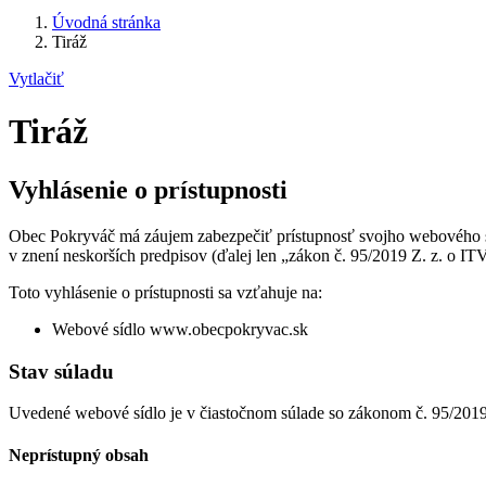
Úvodná stránka
Tiráž
Vytlačiť
Tiráž
Vyhlásenie o prístupnosti
Obec Pokryváč má záujem zabezpečiť prístupnosť svojho webového sí
v znení neskorších predpisov (ďalej len „zákon č. 95/2019 Z. z. o I
Toto vyhlásenie o prístupnosti sa vzťahuje na:
Webové sídlo www.obecpokryvac.sk
Stav súladu
Uvedené webové sídlo je v čiastočnom súlade so zákonom č. 95/2019
Neprístupný obsah