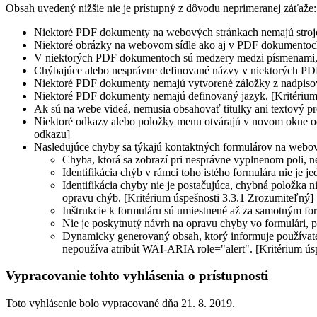
Obsah uvedený nižšie nie je prístupný z dôvodu neprimeranej záťaže:
Niektoré PDF dokumenty na webových stránkach nemajú strojovo
Niektoré obrázky na webovom sídle ako aj v PDF dokumentoch, 
V niektorých PDF dokumentoch sú medzery medzi písmenami, čo
Chýbajúce alebo nesprávne definované názvy v niektorých PDF
Niektoré PDF dokumenty nemajú vytvorené záložky z nadpisov.
Niektoré PDF dokumenty nemajú definovaný jazyk. [Kritérium 
Ak sú na webe videá, nemusia obsahovať titulky ani textový pre
Niektoré odkazy alebo položky menu otvárajú v novom okne odk
odkazu]
Nasledujúce chyby sa týkajú kontaktných formulárov na webov
Chyba, ktorá sa zobrazí pri nesprávne vyplnenom poli, ne
Identifikácia chýb v rámci toho istého formulára nie je
Identifikácia chyby nie je postačujúca, chybná položka ni
opravu chýb. [Kritérium úspešnosti 3.3.1 Zrozumiteľný]
Inštrukcie k formuláru sú umiestnené až za samotným fo
Nie je poskytnutý návrh na opravu chyby vo formulári, 
Dynamicky generovaný obsah, ktorý informuje používat
nepoužíva atribút WAI-ARIA role="alert". [Kritérium ús
Vypracovanie tohto vyhlásenia o prístupnosti
Toto vyhlásenie bolo vypracované dňa 21. 8. 2019.