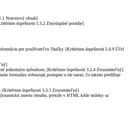
.1.1 Netextový obsah]
itérium úspešnosti 1.3.2 Zmysluplné poradie]
ormáciu pre používateľov čítačky. [Kritérium úspešnosti 2.4.9 Účel
ľný]
ované jednotným spôsobom. [Kritérium úspešnosti 3.2.4 Zrozumiteľný]
lanie formulára zobrazujú postupne a nie naraz, čo takisto predlžuje
. [Kritérium úspešnosti 3.3.3 Zrozumiteľný]
o dynamickú zmenu obsahu, pretože v HTML kóde stránky sa